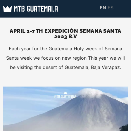
Skip
EN
ES
to
MTB GUATEMALA
MTB Guatemala –
content
MOUNTAIN BIKE
Mountain Bike Tours,
APRIL 1-7TH EXPEDICIÓN SEMANA SANTA
TOURS
2023 B.V
biking resources,
information about
Each year for the Guatemala Holy week of Semana
Guatemala
Santa week we focus on new region This year we will
be visiting the desert of Guatemala, Baja Verapaz.